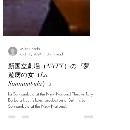
Miho Uchida
Oct 16, 2024
3 min read
新国立劇場（NNTT）の『夢
遊病の女（La
Sonnambula）』
La Sonnambula at the New National Theatre Tokyo
Bárbara Lluch’s latest production of Bellini’s La
Sonnambula at the New National...