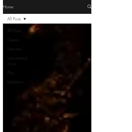
Home
All Posts
All Posts
Opera
Interview
Instrumental
music
Play
Exhibition