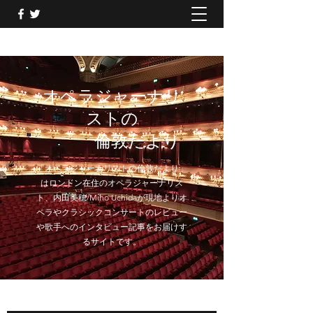
オペラジャーナリ
ストの
倫敦だより
「オペラジャーナリストの倫敦だより」
はロンドン在住のオペラジャーナリス
ト、内田美穂/Miho Uchidaが現地よりオ
ペラやクラシックコンサートのレビュー
や歌手へのインタビュー記事をお届けす
るサイトです。