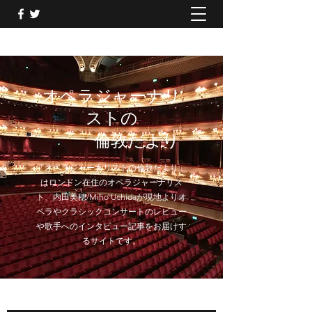
オペラジャーナリ
ストの
倫敦だより
「オペラジャーナリストの倫敦だより」
はロンドン在住のオペラジャーナリス
ト、内田美穂/Miho Uchidaが現地よりオ
ペラやクラシックコンサートのレビュー
や歌手へのインタビュー記事をお届けす
るサイトです。