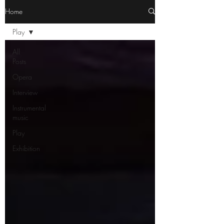
Home
Play
All
Posts
Opera
Interview
Instrumental
music
Play
Exhibition