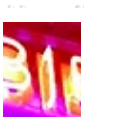
Spirited Away at the London Coliseum Get ready to
dive into the magical world of Hayao Miyazaki‘s
masterpiece, “Spirited Away,” as it...