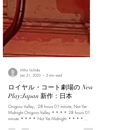
Miho Uchida
Jan 31, 2023
3 min read
ロイヤル・コート劇場の New
Play:Japan 新作：日本
Onigoro Valley、28 hours 01 minute, Not Yet