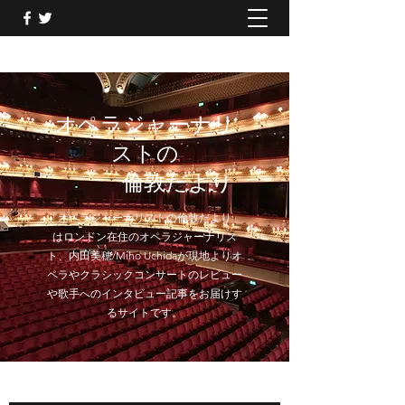
オペラジャーナリ
ストの
倫敦だより
「オペラジャーナリストの倫敦だより」
はロンドン在住のオペラジャーナリス
ト、内田美穂/Miho Uchidaが現地よりオ
ペラやクラシックコンサートのレビュー
や歌手へのインタビュー記事をお届けす
るサイトです。