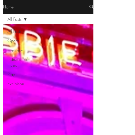
Home
All Posts
All Posts
Opera
Interview
Instrumental
music
Play
Exhibition