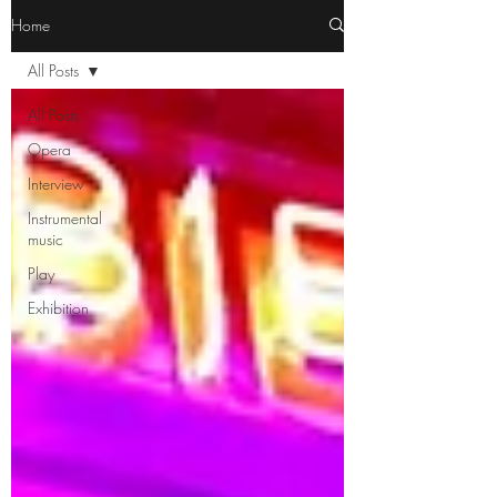
Home
All Posts
All Posts
Opera
Interview
Instrumental
music
Play
Exhibition