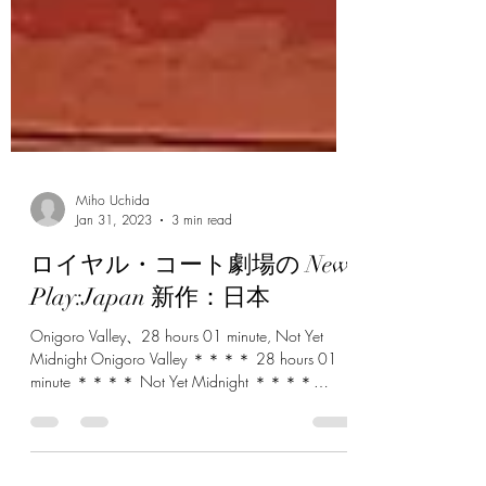
Miho Uchida
Jan 31, 2023
3 min read
ロイヤル・コート劇場の New
Play:Japan 新作：日本
Onigoro Valley、28 hours 01 minute, Not Yet
Midnight Onigoro Valley ＊＊＊＊ 28 hours 01
minute ＊＊＊＊ Not Yet Midnight ＊＊＊＊
Jerwood Theatre...