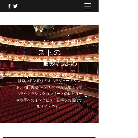
オペラジャーナリ
ストの
倫敦だより
「オペラジャーナリストの倫敦だより」
はロンドン在住のオペラジャーナリス
ト、内田美穂/Miho Uchidaが現地よりオ
ペラやクラシックコンサートのレビュー
や歌手へのインタビュー記事をお届けす
るサイトです。