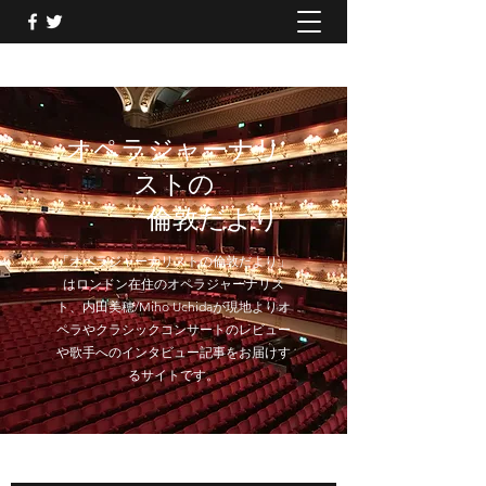
オペラジャーナリ
ストの
倫敦だより
「オペラジャーナリストの倫敦だより」
はロンドン在住のオペラジャーナリス
ト、内田美穂/Miho Uchidaが現地よりオ
ペラやクラシックコンサートのレビュー
や歌手へのインタビュー記事をお届けす
るサイトです。