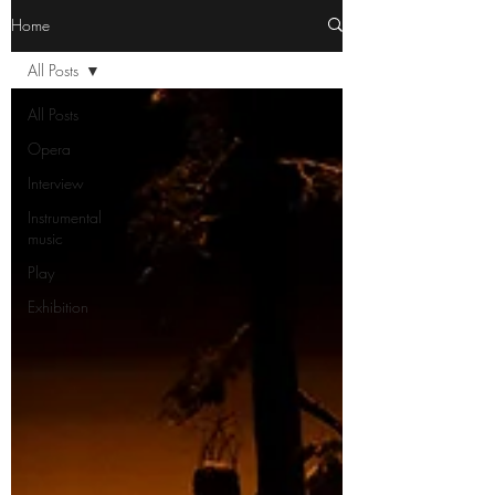
Home
All Posts
All Posts
Opera
Interview
Instrumental
music
Play
Exhibition