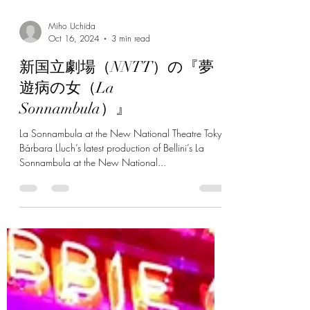
Miho Uchida
Oct 16, 2024
3 min read
新国立劇場（NNTT）の『夢
遊病の女（La
Sonnambula）』
La Sonnambula at the New National Theatre Tokyo
Bárbara Lluch’s latest production of Bellini’s La
Sonnambula at the New National...