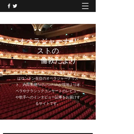
オペラジャーナリ
ストの
倫敦だより
「オペラジャーナリストの倫敦だより」
はロンドン在住のオペラジャーナリス
ト、内田美穂/Miho Uchidaが現地よりオ
ペラやクラシックコンサートのレビュー
や歌手へのインタビュー記事をお届けす
るサイトです。