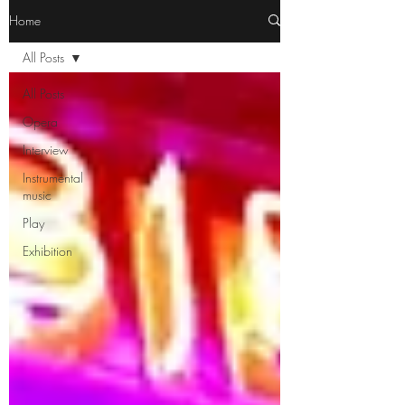
Home
All Posts
All Posts
Opera
Interview
Instrumental
music
Play
Exhibition