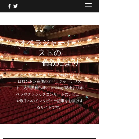
オペラジャーナリ
ストの
倫敦だより
「オペラジャーナリストの倫敦だより」
はロンドン在住のオペラジャーナリス
ト、内田美穂/Miho Uchidaが現地よりオ
ペラやクラシックコンサートのレビュー
や歌手へのインタビュー記事をお届けす
るサイトです。