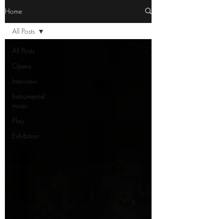
Home
All Posts
All Posts
Opera
Interview
Instrumental
music
Play
Exhibition