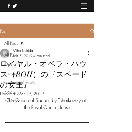
Post
All Posts
Miho Uchida
All Posts
Feb 5, 2019
4 min read
ロイヤル・オペラ・ハウ
Opera
ス（ROH）の『スペード
Interview
Instrumental music
の女王』
Play
Updated:
Mar 19, 2019
The Queen of Spades by Tchaikovsky at 
Exhibition
the Royal Opera House