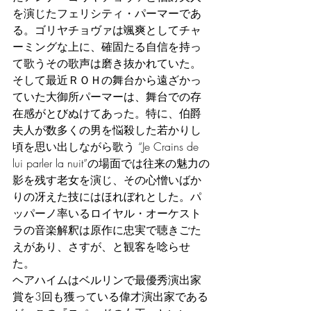
を演じたフェリシティ・パーマーであ
る。ゴリヤチョヴァは颯爽としてチャ
ーミングな上に、確固たる自信を持っ
て歌うその歌声は磨き抜かれていた。
そして最近ＲＯＨの舞台から遠ざかっ
ていた大御所パーマーは、舞台での存
在感がとびぬけてあった。特に、伯爵
夫人が数多くの男を悩殺した若かりし
頃を思い出しながら歌う “Je Crains de 
lui parler la nuit”の場面では往来の魅力の
影を残す老女を演じ、その心憎いばか
りの冴えた技にはほれぼれとした。パ
ッパーノ率いるロイヤル・オーケスト
ラの音楽解釈は原作に忠実で聴きごた
えがあり、さすが、と観客を唸らせ
た。
ヘアハイムはベルリンで最優秀演出家
賞を3回も獲っている偉才演出家である