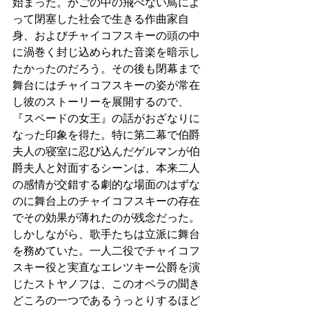
始まった。かごの中の飛べない鳥によ
って閉塞した社会で生きる作曲家自
身、およびチャイコフスキーの頭の中
に渦巻く封じ込められた音楽を暗示し
たかったのだろう。その後も閉幕まで
舞台にはチャイコフスキーの姿が常在
し彼のストーリーを展開するので、
『スペードの女王』の話がおざなりに
なった印象を得た。特に第二幕で伯爵
夫人の寝室に忍び込んだゲルマンが伯
爵夫人と対面するシーンは、本来二人
の感情が交錯する劇的な場面のはずな
のに舞台上のチャイコフスキーの存在
でその効果が薄れたのが残念だった。
しかしながら、歌手たちは立派に舞台
を務めていた。一人二役でチャイコフ
スキー役と実直なエレツキー公爵を演
じたストヤノフは、このオペラの聞き
どころの一つであるうっとりするほど