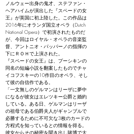
ノルウェー出身の鬼才、ステファン・
ヘアハイムが演出した『スペードの女
王』が英国に初上陸した。この作品は
2016年にオランダ国立オペラ（Dutch 
National Opera）で初演されたものだ
が、今回はロイヤル・オペラの音楽監
督、アントニオ・パッパーノの指揮の
下にＲＯＨで上演された。
『スペードの女王』は、プーシキンの
同名の短編小説を翻案したものでチャ
イコフスキーの10作目のオペラ、そし
て彼の自信作である。
「一文無しのゲルマンはリーザに夢中
になるが彼女はエレツキー公爵と婚約
している。ある日、ゲルマンはリーザ
の祖母である伯爵夫人がギャンブルで
必勝するために不可欠な3枚のカードの
方程式を知っているとの情報を得る。
彼女からその秘密を聞き出し賭博で大