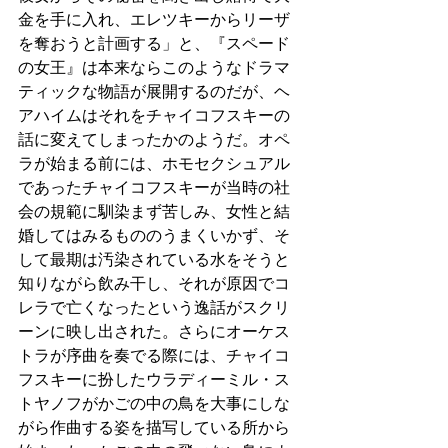
金を手に入れ、エレツキーからリーザ
を奪おうと計画する」と、『スペード
の女王』は本来ならこのようなドラマ
ティックな物語が展開するのだが、ヘ
アハイムはそれをチャイコフスキーの
話に変えてしまったかのようだ。オペ
ラが始まる前には、ホモセクシュアル
であったチャイコフスキーが当時の社
会の規範に馴染まず苦しみ、女性と結
婚してはみるもののうまくいかず、そ
して最期は汚染されている水をそうと
知りながら飲み干し、それが原因でコ
レラで亡くなったという逸話がスクリ
ーンに映し出された。さらにオーケス
トラが序曲を奏でる際には、チャイコ
フスキーに扮したウラディーミル・ス
トヤノフがかごの中の鳥を大事にしな
がら作曲する姿を描写している所から