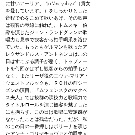
に甘いアーリア、 “Ja Vas lyublyu”（貴女
を愛しています。）をしっかりとした
音程で心をこめて歌いあげ、その歌声
は観客の琴線に触れた。トムスキー伯
爵を演じたジョン・ランドグレンの歌
唱力も見事で観客から拍手喝采を浴び
ていた。もっともゲルマンを歌ったア
レクサンドルス・アントネンコはこの
日はすこぶる調子が悪く、トップノー
トを何回かはずし観客からの拍手も少
なく、またリーザ役のエヴァ‐マリア・
ウェストブルックも、ＲＯＨの前シー
ズンの演目、『ムツェンスクのマクベ
ス夫人』では抜群の演技力と歌唱力で
タイトルロールを演じ観客を魅了した
にも拘らず、この日は歌唱に安定感が
なかったことは残念だった。だが、私
のこの日の一番押しはポリーナを演じ
たアンナ・ゴリヤチョヴァと伯爵夫人