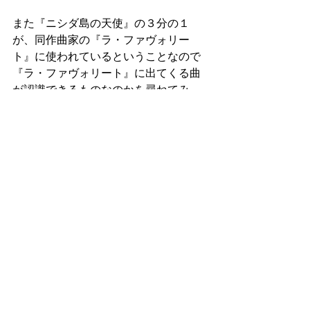
また『ニシダ島の天使』の３分の１
が、同作曲家の『ラ・ファヴォリー
ト』に使われているということなので
『ラ・ファヴォリート』に出てくる曲
が認識できるものなのかを尋ねてみ
た。
「曲の（長短の）調が違っているし同
じ曲が出てくる際のドラマの場面が違
うし、また順番も異なるので『ラ・フ
ァヴォリート』をよくよく知っている
人でなければ同じ曲だとは分からない
と思います。何より、ドニゼッティは
『ニシダ島の天使』のリブレットのた
めにこれらの曲を作ったのです。だか
ら人々は、あーこういう背景から
『ラ・ファヴォリート』の曲は出てき
ているんだと、新たな発見をすること
でしょう」