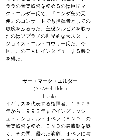
ララの音楽監督を務めるのは巨匠マー
ク・エルダー氏で、『ニシダ島の天
使』のコンサートでも指揮者としての
敏腕をふるった。主役シルビアを歌っ
たのはソプラノの世界的な大スター、
ジョイス・エル・コウリー氏だ。今
回、この二人にインタビューする機会
を得た。
サー・マーク・エルダー
（Sir Mark Elder）
Profile 
イギリスを代表する指揮者。１９７９
年から１９９３年までイングリッシ
ュ・ナショナル・オペラ（ＥＮＯ）の
音楽監督を務め、ＥＮＯの最盛期を築
く。その間、優れた演劇、オペラに与