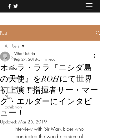
Post
All Posts
Miho Uchida
All Posts
Sep 27, 2018
5 min read
オペラ・ララ『ニシダ島
Opera
の天使』をROHにて世界
Interview
Instrumental music
初上演！指揮者サー・マー
Play
ク・エルダーにインタビ
Exhibition
ュー！
Updated:
Mar 25, 2019
Interview with Sir Mark Elder who 
conducted the world premiere of 