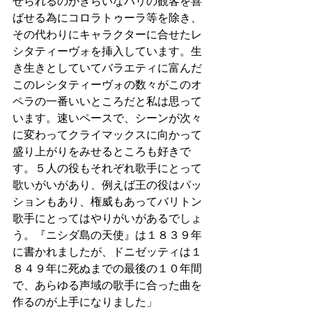
せられるのがきらいなパリの観客を喜
ばせる為にコロラトゥーラ等を除き、
その代わりにキャラクターに合せたレ
シタティーヴォを挿入しています。生
き生きとしていてバラエティに富んだ
このレシタティーヴォの数々がこのオ
ペラの一番いいところだと私は思って
います。速いペースで、シーンが次々
に変わってクライマックスに向かって
盛り上がりをみせるところも好きで
す。５人の役もそれぞれ歌手にとって
歌いがいがあり、例えば王の役はパッ
ションもあり、権威もあってバリトン
歌手にとってはやりがいがあるでしょ
う。『ニシダ島の天使』は１８３９年
に書かれましたが、ドニゼッティは１
８４９年に死ぬまでの最後の１０年間
で、あらゆる声域の歌手に合った曲を
作るのが上手になりました」