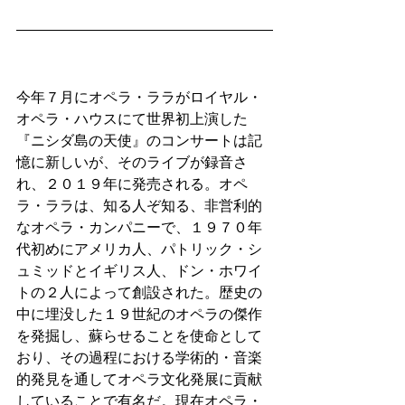
今年７月にオペラ・ララがロイヤル・
オペラ・ハウスにて世界初上演した
『ニシダ島の天使』のコンサートは記
憶に新しいが、そのライブが録音さ
れ、２０１９年に発売される。オペ
ラ・ララは、知る人ぞ知る、非営利的
なオペラ・カンパニーで、１９７０年
代初めにアメリカ人、パトリック・シ
ュミッドとイギリス人、ドン・ホワイ
トの２人によって創設された。歴史の
中に埋没した１９世紀のオペラの傑作
を発掘し、蘇らせることを使命として
おり、その過程における学術的・音楽
的発見を通してオペラ文化発展に貢献
していることで有名だ。現在オペラ・