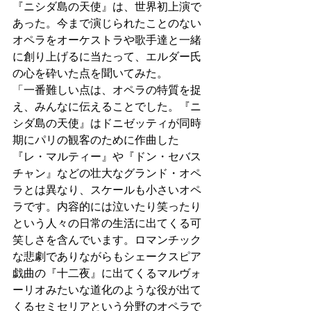
『ニシダ島の天使』は、世界初上演で
あった。今まで演じられたことのない
オペラをオーケストラや歌手達と一緒
に創り上げるに当たって、エルダー氏
の心を砕いた点を聞いてみた。
「一番難しい点は、オペラの特質を捉
え、みんなに伝えることでした。『ニ
シダ島の天使』はドニゼッティが同時
期にパリの観客のために作曲した
『レ・マルティー』や『ドン・セバス
チャン』などの壮大なグランド・オペ
ラとは異なり、スケールも小さいオペ
ラです。内容的には泣いたり笑ったり
という人々の日常の生活に出てくる可
笑しさを含んでいます。ロマンチック
な悲劇でありながらもシェークスピア
戯曲の『十二夜』に出てくるマルヴォ
ーリオみたいな道化のような役が出て
くるセミセリアという分野のオペラで